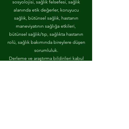
sosyolojisi, sağlık felsefesi, sağlık
alanında etik değerler, koruyucu
sağlık, bütünsel sağlık, hastanın
maneviyatının sağlığa etkileri,
bütünsel sağlık/tıp, sağlıkta hastanın
rolü, sağlık bakımında bireylere düşen
sorumluluk.
Derleme ve araştırma bildirileri kabul
edilir.
Bildiri kuralları için tıklayınız.
Son bildiri yollama tarihi:
30 Nisan
2025